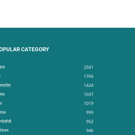
OPULAR CATEGORY
डिया
2581
ं
1766
्यप्रदेश
1424
निया
1037
ल
1019
वास्थ
999
क्नोलॉजी
952
ोरंजन
946