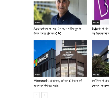
व्यापार
व्यापार
Appleकंपनी का बड़ा ऐलान, भारतीय मूल के
Byju कंपनी के क
केवन पारेख होंगे नए CFO
का वेतन,कंपनी
व्यापार
व्यापार
Microsoft, टीसीएस, अमेजन इंडिया सबसे
इंफ़ोसिस ने जीए
आकर्षक नियोक्ता ब्रांड
इनकार; कहा-सभ