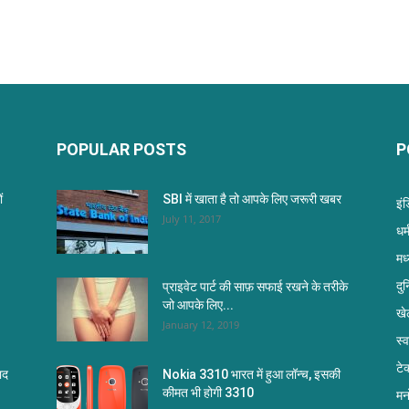
POPULAR POSTS
P
ं
SBI में खाता है तो आपके लिए जरूरी खबर
इं
July 11, 2017
धर्म
मध
दु
प्राइवेट पार्ट की साफ़ सफाई रखने के तरीके
जो आपके लिए...
खे
January 12, 2019
स्
टे
ाद
Nokia 3310 भारत में हुआ लॉन्च, इसकी
कीमत भी होगी 3310
मन