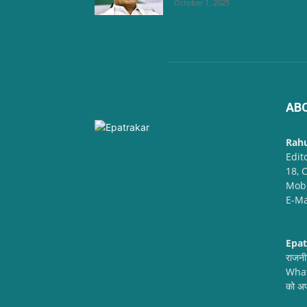
October 1, 2025
AB
Rah
Edit
18, 
Mob
E-Ma
Epat
राजनी
Whats
को अप