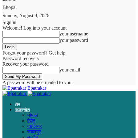
Bhopal
Sunday, August 9, 2026
Sign in
Welcome! Log into your account
your username
your password
Forgot your password? Get help
Password recovery
Recover your password
your email
A password will be e-mailed to you.
Epatrakar
होम
मध्यप्रदेश
भोपाल
इंदौर
ग्वालियर
जबलपुर
उज्जैन