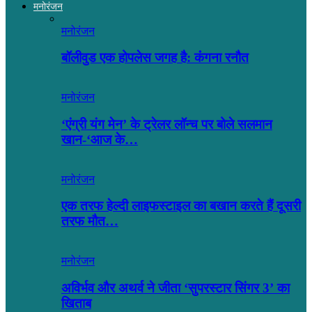
मनोरंजन
मनोरंजन
बॉलीवुड एक होपलेस जगह है: कंंगना रनौत
मनोरंजन
‘एंग्री यंग मेन’ के ट्रेलर लॉन्च पर बोले सलमान
खान-‘आज के…
मनोरंजन
एक तरफ हेल्दी लाइफस्टाइल का बखान करते हैं दूसरी
तरफ मौत…
मनोरंजन
अविर्भव और अथर्व ने जीता ‘सुपरस्टार सिंगर 3’ का
खिताब