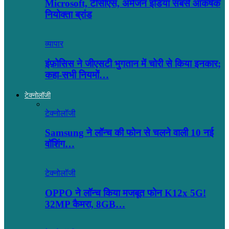
Microsoft, टीसीएस, अमेजन इंडिया सबसे आकर्षक
नियोक्ता ब्रांड
व्यापार
इंफ़ोसिस ने जीएसटी भुगतान में चोरी से किया इनकार;
कहा-सभी नियमों…
टेक्नोलॉजी
टेक्नोलॉजी
Samsung ने लॉन्च की फोन से चलने वाली 10 नई
वॉशिंग…
टेक्नोलॉजी
OPPO ने लॉन्‍च किया मजबूत फोन K12x 5G!
32MP कैमरा, 8GB…