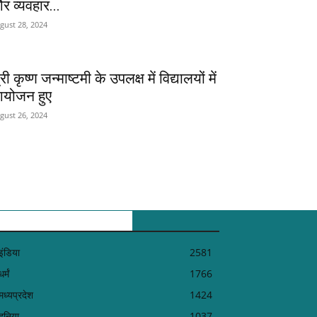
र व्यवहार...
gust 28, 2024
री कृष्ण जन्माष्टमी के उपलक्ष में विद्यालयों में
योजन हुए
gust 26, 2024
POPULAR CATEGORY
इंडिया
2581
धर्मं
1766
मध्यप्रदेश
1424
दुनिया
1037