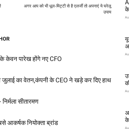
A
ी
अगर आप को भी धूल-मिट्टी से है एलर्जी तो अपनाएं ये घरेलू
क
उपाय
Au
HOR
य
अ
Au
के केवन पारेख होंगे नए CFO
उ
सकी जुलाई का वेतन,कंपनी के CEO ने खड़े कर दिए हाथ
क
Au
ं- निर्मला सीतारमण
अ
के
े आकर्षक नियोक्ता ब्रांड
Au