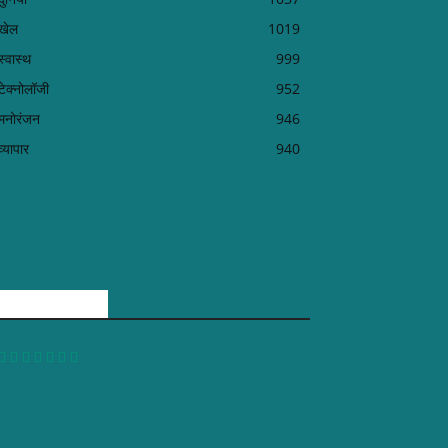
खेल
1019
स्वास्थ
999
टेक्नोलॉजी
952
मनोरंजन
946
व्यापार
940
FOLLOW US