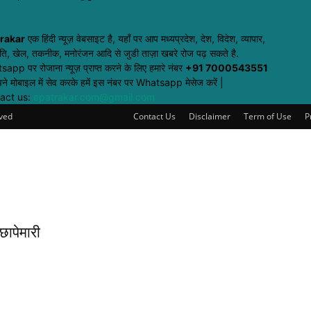
rakar
एक हिंदी न्यूज़ वेबसाइट है, यहाँ पर आप मध्यप्रदेश, देश, विदेश, व्यापार,
ति, खेल, तकनीक, मनोरंजन आदि से जुडी ताज़ा खबरे रोज पढ़ सकते है.
app पर रोजाना न्यूज़ प्राप्त करने के लिए हमारे नंबर
+91 7000543551
ने मोबाइल में सेव करके हमें इस नंबर पर Whatsapp मेसेज करें |
act us:
epatrakar.com@gmail.com
rved
Contact Us
Disclaimer
Term of Use
P
छापेमारी