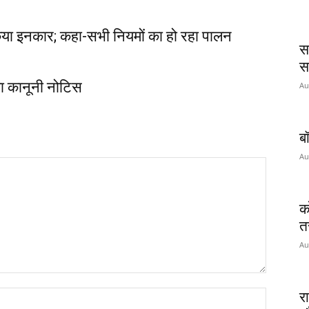
 किया इनकार; कहा-सभी नियमों का हो रहा पालन
स
सम
ला कानूनी नोटिस
Au
ब
Au
क
त
Au
रा