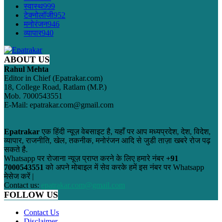
स्वास्थ
999
टेक्नोलॉजी
952
मनोरंजन
946
व्यापार
940
ABOUT US
Rahul Mehta
Editor in Chief (Epatrakar.com)
18, College Road, Ratlam (M.P.)
Mob. 7000543551
E-Mail: epatrakar.com@gmail.com
Epatrakar
एक हिंदी न्यूज़ वेबसाइट है, यहाँ पर आप मध्यप्रदेश, देश, विदेश,
व्यापार, राजनीति, खेल, तकनीक, मनोरंजन आदि से जुडी ताज़ा खबरे रोज पढ़
सकते है.
Whatsapp पर रोजाना न्यूज़ प्राप्त करने के लिए हमारे नंबर
+91
7000543551
को अपने मोबाइल में सेव करके हमें इस नंबर पर Whatsapp
मेसेज करें |
Contact us:
epatrakar.com@gmail.com
FOLLOW US
Contact Us
Disclaimer