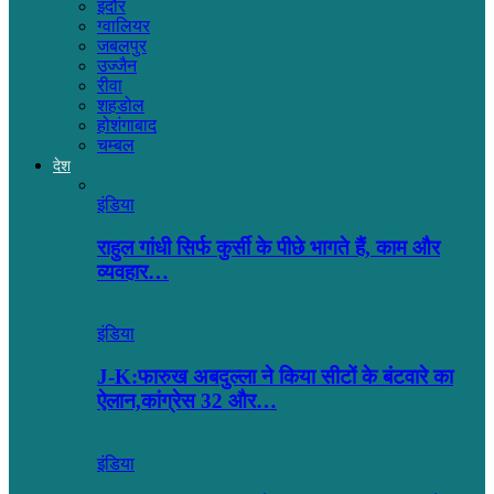
इंदौर
ग्वालियर
जबलपुर
उज्जैन
रीवा
शहडोल
होशंगाबाद
चम्बल
देश
इंडिया
राहुल गांधी सिर्फ कुर्सी के पीछे भागते हैं, काम और
व्यवहार…
इंडिया
J-K:फारुख अबदुल्ला ने किया सीटों के बंटवारे का
ऐलान,कांग्रेस 32 और…
इंडिया