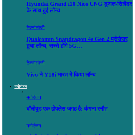
Hyundai Grand i10 Nios CNG डुअल-सिलेंडर
के साथ हुई लॉन्च
टेक्नोलॉजी
Qualcomm Snapdragon 4s Gen 2 प्रोसेसर
हुआ लॉन्च, सस्ते होंगे 5G…
टेक्नोलॉजी
Vivo ने Y18i भारत में किया लॉन्च
मनोरंजन
मनोरंजन
बॉलीवुड एक होपलेस जगह है: कंंगना रनौत
मनोरंजन