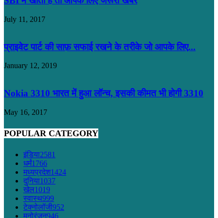
SBI में खाता है तो आपके लिए जरूरी खबर
July 11, 2017
प्राइवेट पार्ट की साफ़ सफाई रखने के तरीके जो आपके लिए...
January 12, 2019
Nokia 3310 भारत में हुआ लॉन्च, इसकी कीमत भी होगी 3310
May 16, 2017
POPULAR CATEGORY
इंडिया
2581
धर्मं
1766
मध्यप्रदेश
1424
दुनिया
1037
खेल
1019
स्वास्थ
999
टेक्नोलॉजी
952
मनोरंजन
946