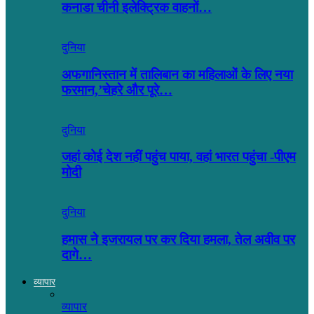
कनाडा चीनी इलेक्ट्रिक वाहनों…
दुनिया
अफगानिस्तान में तालिबान का महिलाओं के लिए नया
फरमान,’चेहरे और पूरे…
दुनिया
जहां कोई देश नहीं पहुंच पाया, वहां भारत पहुंचा -पीएम
मोदी
दुनिया
हमास ने इजरायल पर कर दिया हमला, तेल अवीव पर
दागे…
व्यापार
व्यापार