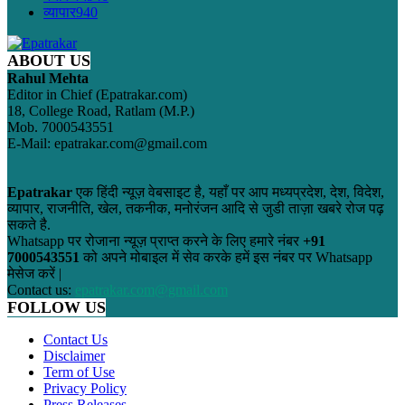
व्यापार
940
ABOUT US
Rahul Mehta
Editor in Chief (Epatrakar.com)
18, College Road, Ratlam (M.P.)
Mob. 7000543551
E-Mail: epatrakar.com@gmail.com
Epatrakar
एक हिंदी न्यूज़ वेबसाइट है, यहाँ पर आप मध्यप्रदेश, देश, विदेश,
व्यापार, राजनीति, खेल, तकनीक, मनोरंजन आदि से जुडी ताज़ा खबरे रोज पढ़
सकते है.
Whatsapp पर रोजाना न्यूज़ प्राप्त करने के लिए हमारे नंबर
+91
7000543551
को अपने मोबाइल में सेव करके हमें इस नंबर पर Whatsapp
मेसेज करें |
Contact us:
epatrakar.com@gmail.com
FOLLOW US
Contact Us
Disclaimer
Term of Use
Privacy Policy
Press Releases