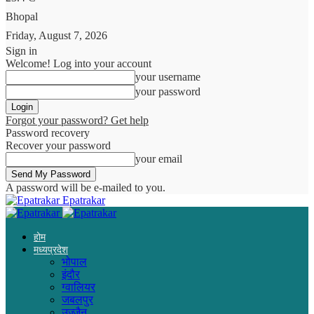
Bhopal
Friday, August 7, 2026
Sign in
Welcome! Log into your account
your username
your password
Forgot your password? Get help
Password recovery
Recover your password
your email
A password will be e-mailed to you.
Epatrakar
होम
मध्यप्रदेश
भोपाल
इंदौर
ग्वालियर
जबलपुर
उज्जैन