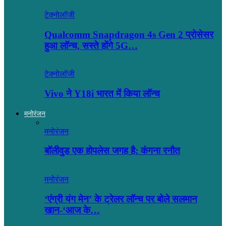
टेक्नोलॉजी
Qualcomm Snapdragon 4s Gen 2 प्रोसेसर
हुआ लॉन्च, सस्ते होंगे 5G…
टेक्नोलॉजी
Vivo ने Y18i भारत में किया लॉन्च
मनोरंजन
मनोरंजन
बॉलीवुड एक होपलेस जगह है: कंंगना रनौत
मनोरंजन
‘एंग्री यंग मेन’ के ट्रेलर लॉन्च पर बोले सलमान
खान-‘आज के…