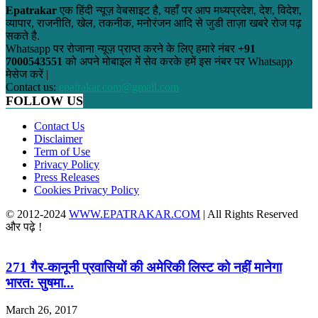
Epatrakar
एक हिंदी न्यूज़ वेबसाइट है, यहाँ पर आप मध्यप्रदेश, देश, विदेश,
व्यापार, राजनीति, खेल, तकनीक, मनोरंजन आदि से जुडी ताज़ा खबरे रोज पढ़
सकते है.
Whatsapp पर रोजाना न्यूज़ प्राप्त करने के लिए हमारे नंबर
+91
7000543551
को अपने मोबाइल में सेव करके हमें इस नंबर पर Whatsapp
मेसेज करें |
Contact us:
epatrakar.com@gmail.com
FOLLOW US
Contact Us
Disclaimer
Term of Use
Privacy Policy
Press Releases
Cookies Privacy Policy
© 2012-2024
WWW.EPATRAKAR.COM
| All Rights Reserved
और पढ़े !
271 गैर-कानूनी प्रवासियों की अमेरिकी लिस्ट को नहीं मानेगा
भारत: सुषमा...
March 26, 2017