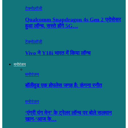
टेक्नोलॉजी
Qualcomm Snapdragon 4s Gen 2 प्रोसेसर
हुआ लॉन्च, सस्ते होंगे 5G…
टेक्नोलॉजी
Vivo ने Y18i भारत में किया लॉन्च
मनोरंजन
मनोरंजन
बॉलीवुड एक होपलेस जगह है: कंंगना रनौत
मनोरंजन
‘एंग्री यंग मेन’ के ट्रेलर लॉन्च पर बोले सलमान
खान-‘आज के…