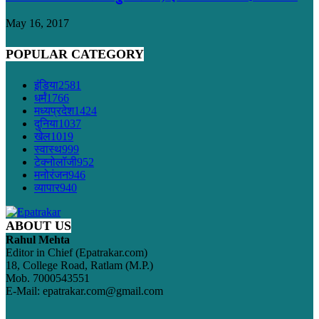
May 16, 2017
POPULAR CATEGORY
इंडिया
2581
धर्मं
1766
मध्यप्रदेश
1424
दुनिया
1037
खेल
1019
स्वास्थ
999
टेक्नोलॉजी
952
मनोरंजन
946
व्यापार
940
ABOUT US
Rahul Mehta
Editor in Chief (Epatrakar.com)
18, College Road, Ratlam (M.P.)
Mob. 7000543551
E-Mail: epatrakar.com@gmail.com