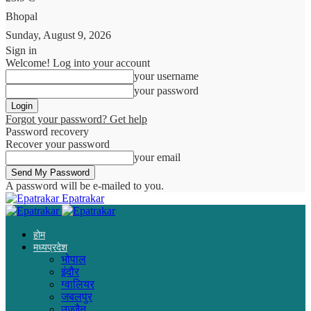
Bhopal
Sunday, August 9, 2026
Sign in
Welcome! Log into your account
your username
your password
Forgot your password? Get help
Password recovery
Recover your password
your email
A password will be e-mailed to you.
Epatrakar
होम
मध्यप्रदेश
भोपाल
इंदौर
ग्वालियर
जबलपुर
उज्जैन