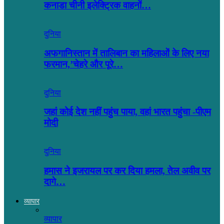
कनाडा चीनी इलेक्ट्रिक वाहनों…
दुनिया
अफगानिस्तान में तालिबान का महिलाओं के लिए नया
फरमान,’चेहरे और पूरे…
दुनिया
जहां कोई देश नहीं पहुंच पाया, वहां भारत पहुंचा -पीएम
मोदी
दुनिया
हमास ने इजरायल पर कर दिया हमला, तेल अवीव पर
दागे…
व्यापार
व्यापार