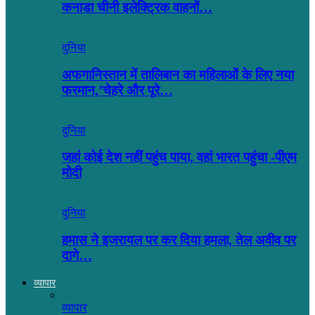
कनाडा चीनी इलेक्ट्रिक वाहनों…
दुनिया
अफगानिस्तान में तालिबान का महिलाओं के लिए नया
फरमान,’चेहरे और पूरे…
दुनिया
जहां कोई देश नहीं पहुंच पाया, वहां भारत पहुंचा -पीएम
मोदी
दुनिया
हमास ने इजरायल पर कर दिया हमला, तेल अवीव पर
दागे…
व्यापार
व्यापार