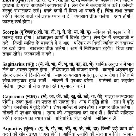
दुर्घटना के प्रति सावधानी आवश्यक है। लेन-देन में जल्दबाजी न करें। कीमती
वस्तुएं संभालकर रखें। बनते कामों में विघ्न आ सकते हैं। चिंता तथा तनाव
रहेंगे। बेकार बातों की तरफ ध्यान न दें। व्यवसाय ठीक चलेगा। आय होगी।
फालतू खर्च होगा।
Scorpio (वृश्चिक):(तो, ना, नी, नू, ने, नो, या, यी, यू)
–विवाद को बढ़ावा न दें।
फालतू खर्च होगा। अपेक्षाकृत कार्यों में विलंब होगा। लेन-देन में जल्दबाजी न
करें। किसी व्यक्ति के बहकावे में न आएं। परिवार के किसी व्यक्ति के स्वास्थ्य
पर खर्च होगा। व्यवसाय ठीक चलेगा। आय में नि‍श्चितता रहेगी। चिंता तथा
तनाव रहेंगे। जल्दबाजी न करें।
Sagittarius (धनु) : (ये, यो, भा, भी, भू, धा, फा, ढा, भे)
–धार्मिक अनुष्ठान में भाग
लेने का अवसर प्राप्त होगा। तीर्थयात्रा की योजना बनेगी। कानूनी अड़चन दूर
होकर लाभ की स्थिति बनेगी। व्यापार-व्यवसाय मनोनुकूल लाभ देगा। निवेश में
सोच-समझकर हाथ डालें। नौकरी में प्रभाव बढ़ेगा। पार्टनरों का सहयोग
मिलेगा। दुष्टजनों से सावधान रहें। प्रमाद न करें।
Capricorn (मकर) : (भो, जा, जी, खी, खू, खे, खो, गा, गी)
–यात्रा लाभदायक
रहेगी। रुका हुआ धन प्राप्त हो सकता है। आय में वृद्धि होगी। लाभ में वृद्धि
होगी। कारोबार में वृद्धि होगी। शेयर मार्केट से लाभ होगा। व्यापार ठीक चलेगा।
नौकरी में प्रभाव बढ़ेगा। समय की अनुकूलता का लाभ लें। विरोधी सक्रिय
रहेंगे। स्वास्थ्‍य का ध्यान रखें। पारिवारिक चिंता रहेगी। जो‍खिम न लें।
Aquarius (कुंभ) : (गू, गे, गो, सा, सी, सू, से, सो, दा)
–किसी बड़े काम को
करने की तीव्र इच्छा जागृत होगी। आर्थिक उन्नति की योजना बनेगी। व्यापार