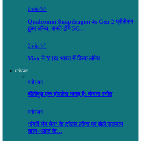
टेक्नोलॉजी
Qualcomm Snapdragon 4s Gen 2 प्रोसेसर
हुआ लॉन्च, सस्ते होंगे 5G…
टेक्नोलॉजी
Vivo ने Y18i भारत में किया लॉन्च
मनोरंजन
मनोरंजन
बॉलीवुड एक होपलेस जगह है: कंंगना रनौत
मनोरंजन
‘एंग्री यंग मेन’ के ट्रेलर लॉन्च पर बोले सलमान
खान-‘आज के…