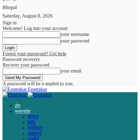
Bhopal
Saturday, August 8, 2026
Sign in
Welcome! Log into your account
your username
your password
Forgot your password? Get help
Password recovery
Recover your password
your email
A password will be e-mailed to you.
Epatrakar
होम
मध्यप्रदेश
भोपाल
इंदौर
ग्वालियर
जबलपुर
उज्जैन