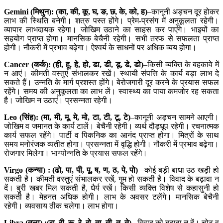
Gemini (मिथुन): (का, की, कू, घ, ङ, छ, के, को, ह)
–कानूनी अड़चन दूर होकर
लाभ की स्थिति बनेगी। शत्रु पस्त होंगे। प्रेम-प्रसंग में अनुकूलता रहेगी।
व्यापार लाभदायक रहेगा। जोखिम उठाने का साहस कर पाएंगे। भाइयों का
सहयोग प्राप्त होगा। मानसिक बेचैनी रहेगी। सभी तरफ से सफलता प्राप्त
होगी। नौकरी में प्रभाव बढ़ेगा। ऐश्वर्य के साधनों पर अधिक व्यय होगा।
Cancer (कर्क): (ही, हू, हे, हो, डा, डी, डू, डे, डो)
–किसी व्यक्ति के बहकावे में
न आएं। कीमती वस्तुएं संभालकर रखें। स्थायी संपत्ति के कार्य बड़ा लाभ दे
सकते हैं। उन्नति के मार्ग प्रशस्त होंगे। बेरोजगारी दूर करने के प्रयास सफल
रहेंगे। समय की अनुकूलता का लाभ लें। स्वास्थ्य का पाया कमजोर रह सकता
है। जोखिम न उठाएं। प्रसन्नता रहेगी।
Leo (सिंह): (मा, मी, मू
, मे, मो, टा, टी, टू, टे)
–कानूनी अड़चन सामने आएगी।
जोखिम व जमानत के कार्य टालें। बेचैनी रहेगी। व्यर्थ दौड़धूप रहेगी। रचनात्मक
कार्य सफल रहेंगे। पार्टी व पिकनिक का आनंद प्राप्त होगा। मित्रों के साथ
समय मनोरंजक व्यतीत होगा। प्रसन्नता में वृद्धि होगी। नौकरी में प्रभाव बढ़ेगा।
रोजगार मिलेगा। भाग्योन्नति के प्रयास सफल रहेंगे।
Virgo (कन्या) : (ढो, पा, पी, पू, ष, ण, ठ, पे, पो)
–कोई बड़ी बाधा उठ खड़ी हो
सकती है। कीमती वस्तुएं संभालकर रखें, गुम हो सकती है। विवाद के बढ़ावा न
दें। बुरी खबर मिल सकती है, धैर्य रखें। किसी व्यक्ति विशेष से कहासुनी हो
सकती है। मेहनत अधिक होगी। लाभ के अवसर टलेंगे। मानसिक बेचैनी
रहेगी। व्यवसाय ठीक चलेगा। लाभ होगा।
Libra (तुला) :(रा, री, रू, रे, रो, ता, ती, तू, ते)
–विवाद को बढ़ावा न दें। चोट व