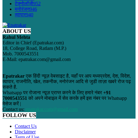
टेक्नोलॉजी
952
मनोरंजन
946
व्यापार
940
ABOUT US
Rahul Mehta
Editor in Chief (Epatrakar.com)
18, College Road, Ratlam (M.P.)
Mob. 7000543551
E-Mail: epatrakar.com@gmail.com
Epatrakar
एक हिंदी न्यूज़ वेबसाइट है, यहाँ पर आप मध्यप्रदेश, देश, विदेश,
व्यापार, राजनीति, खेल, तकनीक, मनोरंजन आदि से जुडी ताज़ा खबरे रोज पढ़
सकते है.
Whatsapp पर रोजाना न्यूज़ प्राप्त करने के लिए हमारे नंबर
+91
7000543551
को अपने मोबाइल में सेव करके हमें इस नंबर पर Whatsapp
मेसेज करें |
Contact us:
epatrakar.com@gmail.com
FOLLOW US
Contact Us
Disclaimer
Term of Use