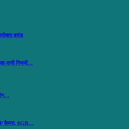
क्ता ब्रांड
 कहा-सभी नियमों…
शिंग…
MP कैमरा, 8GB…