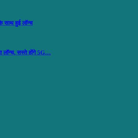
साथ हुई लॉन्च
ॉन्च, सस्ते होंगे 5G…