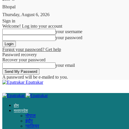
Bhopal
Thursday, August 6, 2026
Sign in
Welcome! Log into your account
your username
your password
Forgot your password? Get help
Password recovery
Recover your password
your email
A password will be e-mailed to you.
Epatrakar
होम
मध्यप्रदेश
भोपाल
इंदौर
ग्वालियर