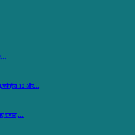
हार…
ान,कांग्रेस 32 और…
ठाए सवाल,…