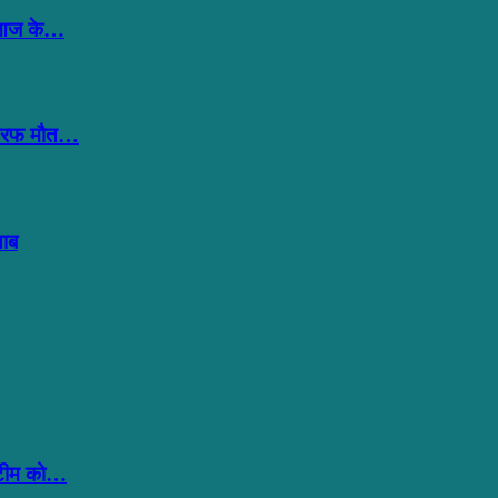
न-‘आज के…
ी तरफ मौत…
ताब
,’टीम को…