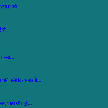
 और 32RR की…
ंबई से…
बगैर रूस…
 चीनी इलेक्ट्रिक वाहनों…
मान,’चेहरे और पूरे…