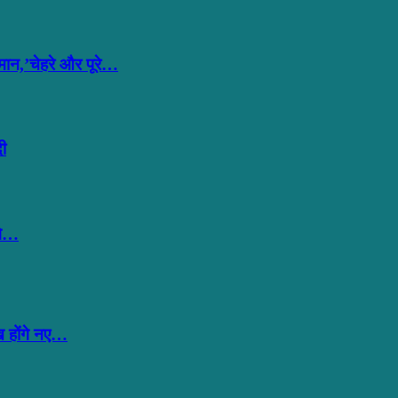
मान,’चेहरे और पूरे…
दी
गे…
ख होंगे नए…