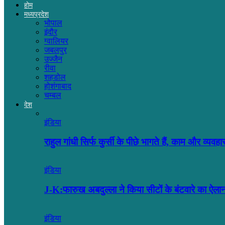
होम
मध्यप्रदेश
भोपाल
इंदौर
ग्वालियर
जबलपुर
उज्जैन
रीवा
शहडोल
होशंगाबाद
चम्बल
देश
इंडिया
राहुल गांधी सिर्फ कुर्सी के पीछे भागते हैं, काम और व्यव
इंडिया
J-K:फारुख अबदुल्ला ने किया सीटों के बंटवारे का ऐल
इंडिया