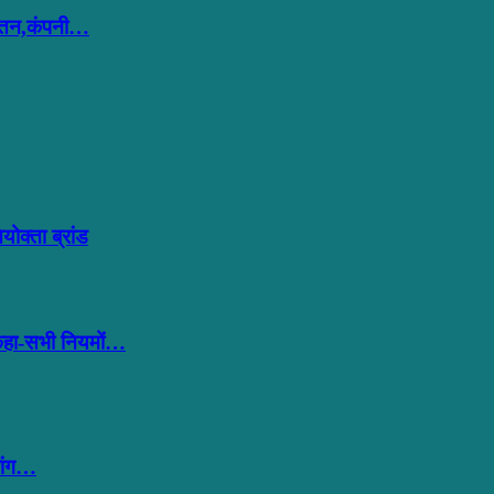
 वेतन,कंपनी…
क्ता ब्रांड
 कहा-सभी नियमों…
शिंग…