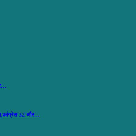
हार…
ान,कांग्रेस 32 और…