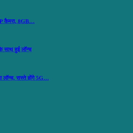
MP कैमरा, 8GB…
साथ हुई लॉन्च
ॉन्च, सस्ते होंगे 5G…