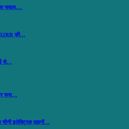
ठाए सवाल,…
 और 32RR की…
ंबई से…
बगैर रूस…
 चीनी इलेक्ट्रिक वाहनों…