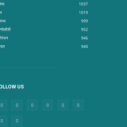
निया
1037
ल
1019
वास्थ
999
क्नोलॉजी
952
ोरंजन
946
ापार
940
OLLOW US