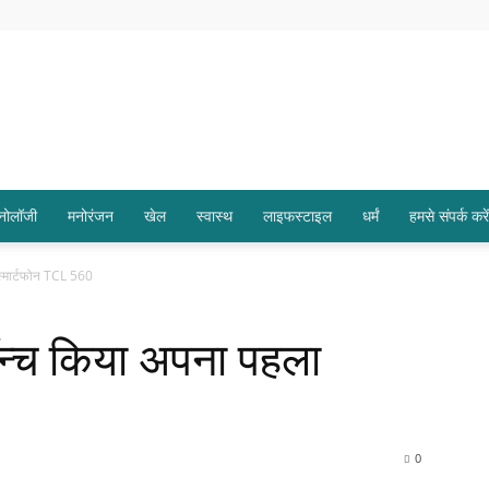
्नोलॉजी
मनोरंजन
खेल
स्वास्थ
लाइफस्टाइल
धर्मं
हमसे संपर्क करें
स्मार्टफोन TCL 560
ॉन्च किया अपना पहला
0