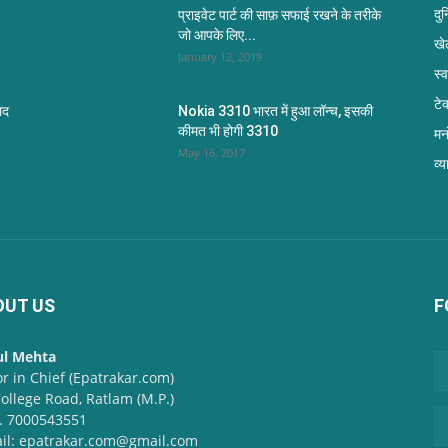
दु
प्राइवेट पार्ट की साफ़ सफाई रखने के तरीके
जो आपके लिए...
खे
January 12, 2019
स्
टे
ाद
Nokia 3310 भारत में हुआ लॉन्च, इसकी
कीमत भी होगी 3310
मन
May 16, 2017
व्य
OUT US
F
ul Mehta
or in Chief (Epatrakar.com)
College Road, Ratlam (M.P.)
. 7000543551
il: epatrakar.com@gmail.com