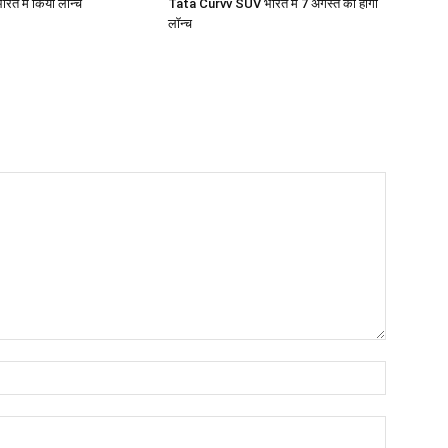
ारत में किया लॉन्च
Tata Curvv SUV भारत में 7 अगस्त को होगी
लॉन्च