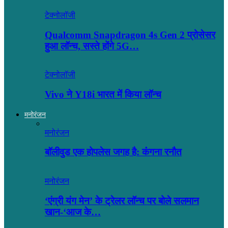
टेक्नोलॉजी
Qualcomm Snapdragon 4s Gen 2 प्रोसेसर
हुआ लॉन्च, सस्ते होंगे 5G…
टेक्नोलॉजी
Vivo ने Y18i भारत में किया लॉन्च
मनोरंजन
मनोरंजन
बॉलीवुड एक होपलेस जगह है: कंंगना रनौत
मनोरंजन
‘एंग्री यंग मेन’ के ट्रेलर लॉन्च पर बोले सलमान
खान-‘आज के…