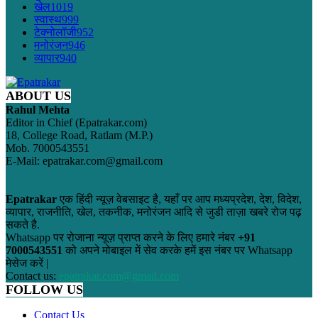
खेल
1019
स्वास्थ
999
टेक्नोलॉजी
952
मनोरंजन
946
व्यापार
940
ABOUT US
Rahul Mehta
Editor in Chief (Epatrakar.com)
18, College Road, Ratlam (M.P.)
Mob. 7000543551
E-Mail: epatrakar.com@gmail.com
Epatrakar
एक हिंदी न्यूज़ वेबसाइट है, यहाँ पर आप मध्यप्रदेश, देश, विदेश,
व्यापार, राजनीति, खेल, तकनीक, मनोरंजन आदि से जुडी ताज़ा खबरे रोज पढ़
सकते है.
Whatsapp पर रोजाना न्यूज़ प्राप्त करने के लिए हमारे नंबर
+91
7000543551
को अपने मोबाइल में सेव करके हमें इस नंबर पर Whatsapp
मेसेज करें |
Contact us:
epatrakar.com@gmail.com
FOLLOW US
Contact Us