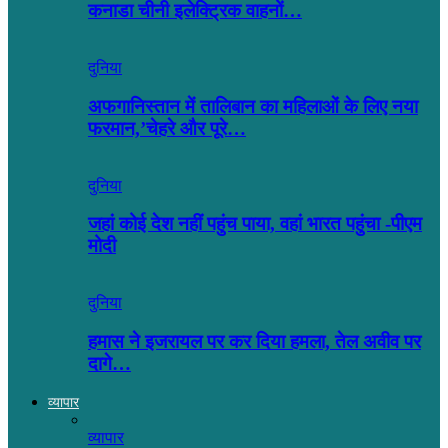
कनाडा चीनी इलेक्ट्रिक वाहनों…
दुनिया
अफगानिस्तान में तालिबान का महिलाओं के लिए नया
फरमान,’चेहरे और पूरे…
दुनिया
जहां कोई देश नहीं पहुंच पाया, वहां भारत पहुंचा -पीएम
मोदी
दुनिया
हमास ने इजरायल पर कर दिया हमला, तेल अवीव पर
दागे…
व्यापार
व्यापार