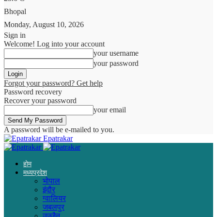
Bhopal
Monday, August 10, 2026
Sign in
Welcome! Log into your account
your username
your password
Forgot your password? Get help
Password recovery
Recover your password
your email
A password will be e-mailed to you.
Epatrakar
होम
मध्यप्रदेश
भोपाल
इंदौर
ग्वालियर
जबलपुर
उज्जैन