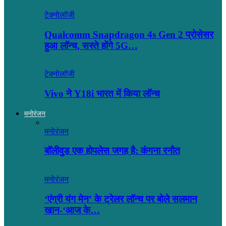
टेक्नोलॉजी
Qualcomm Snapdragon 4s Gen 2 प्रोसेसर
हुआ लॉन्च, सस्ते होंगे 5G…
टेक्नोलॉजी
Vivo ने Y18i भारत में किया लॉन्च
मनोरंजन
मनोरंजन
बॉलीवुड एक होपलेस जगह है: कंंगना रनौत
मनोरंजन
‘एंग्री यंग मेन’ के ट्रेलर लॉन्च पर बोले सलमान
खान-‘आज के…