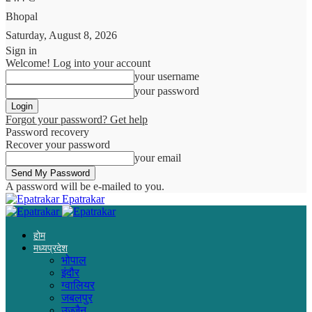
Bhopal
Saturday, August 8, 2026
Sign in
Welcome! Log into your account
your username
your password
Forgot your password? Get help
Password recovery
Recover your password
your email
A password will be e-mailed to you.
Epatrakar
होम
मध्यप्रदेश
भोपाल
इंदौर
ग्वालियर
जबलपुर
उज्जैन