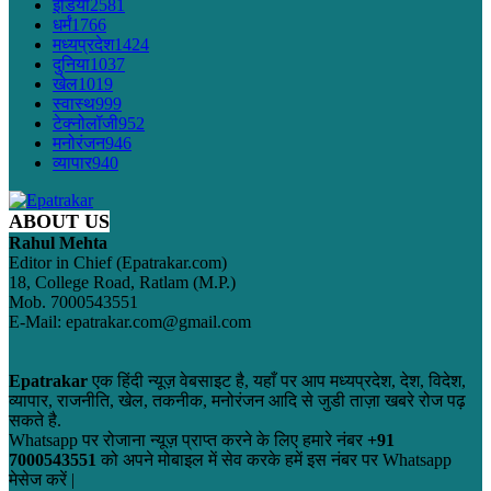
इंडिया
2581
धर्मं
1766
मध्यप्रदेश
1424
दुनिया
1037
खेल
1019
स्वास्थ
999
टेक्नोलॉजी
952
मनोरंजन
946
व्यापार
940
ABOUT US
Rahul Mehta
Editor in Chief (Epatrakar.com)
18, College Road, Ratlam (M.P.)
Mob. 7000543551
E-Mail: epatrakar.com@gmail.com
Epatrakar
एक हिंदी न्यूज़ वेबसाइट है, यहाँ पर आप मध्यप्रदेश, देश, विदेश,
व्यापार, राजनीति, खेल, तकनीक, मनोरंजन आदि से जुडी ताज़ा खबरे रोज पढ़
सकते है.
Whatsapp पर रोजाना न्यूज़ प्राप्त करने के लिए हमारे नंबर
+91
7000543551
को अपने मोबाइल में सेव करके हमें इस नंबर पर Whatsapp
मेसेज करें |