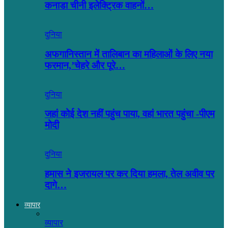
कनाडा चीनी इलेक्ट्रिक वाहनों…
दुनिया
अफगानिस्तान में तालिबान का महिलाओं के लिए नया
फरमान,’चेहरे और पूरे…
दुनिया
जहां कोई देश नहीं पहुंच पाया, वहां भारत पहुंचा -पीएम
मोदी
दुनिया
हमास ने इजरायल पर कर दिया हमला, तेल अवीव पर
दागे…
व्यापार
व्यापार