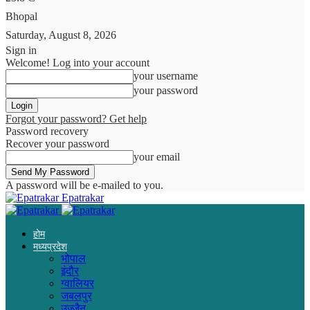
Bhopal
Saturday, August 8, 2026
Sign in
Welcome! Log into your account
your username
your password
Forgot your password? Get help
Password recovery
Recover your password
your email
A password will be e-mailed to you.
Epatrakar
होम
मध्यप्रदेश
भोपाल
इंदौर
ग्वालियर
जबलपुर
उज्जैन