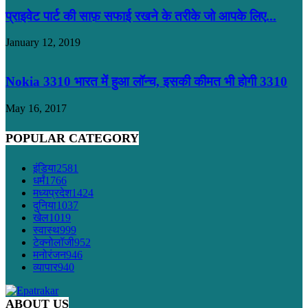
प्राइवेट पार्ट की साफ़ सफाई रखने के तरीके जो आपके लिए...
January 12, 2019
Nokia 3310 भारत में हुआ लॉन्च, इसकी कीमत भी होगी 3310
May 16, 2017
POPULAR CATEGORY
इंडिया
2581
धर्मं
1766
मध्यप्रदेश
1424
दुनिया
1037
खेल
1019
स्वास्थ
999
टेक्नोलॉजी
952
मनोरंजन
946
व्यापार
940
ABOUT US