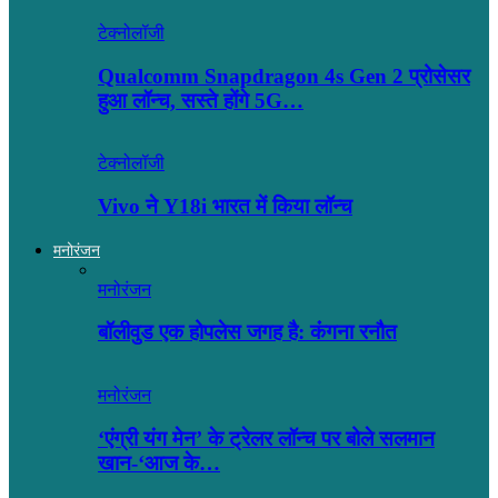
टेक्नोलॉजी
Qualcomm Snapdragon 4s Gen 2 प्रोसेसर
हुआ लॉन्च, सस्ते होंगे 5G…
टेक्नोलॉजी
Vivo ने Y18i भारत में किया लॉन्च
मनोरंजन
मनोरंजन
बॉलीवुड एक होपलेस जगह है: कंंगना रनौत
मनोरंजन
‘एंग्री यंग मेन’ के ट्रेलर लॉन्च पर बोले सलमान
खान-‘आज के…