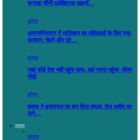
कनाडा चीनी इलेक्ट्रिक वाहनों…
दुनिया
अफगानिस्तान में तालिबान का महिलाओं के लिए नया
फरमान,’चेहरे और पूरे…
दुनिया
जहां कोई देश नहीं पहुंच पाया, वहां भारत पहुंचा -पीएम
मोदी
दुनिया
हमास ने इजरायल पर कर दिया हमला, तेल अवीव पर
दागे…
व्यापार
व्यापार