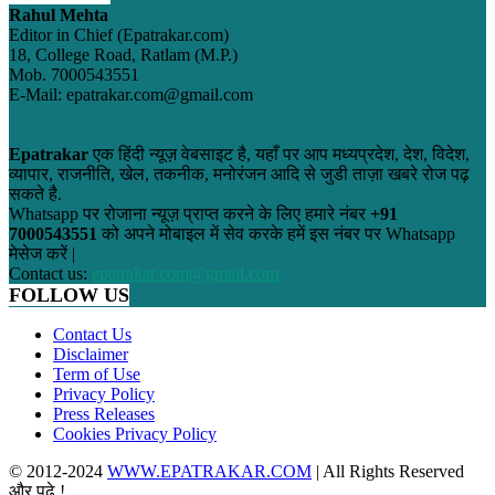
Rahul Mehta
Editor in Chief (Epatrakar.com)
18, College Road, Ratlam (M.P.)
Mob. 7000543551
E-Mail: epatrakar.com@gmail.com
Epatrakar
एक हिंदी न्यूज़ वेबसाइट है, यहाँ पर आप मध्यप्रदेश, देश, विदेश,
व्यापार, राजनीति, खेल, तकनीक, मनोरंजन आदि से जुडी ताज़ा खबरे रोज पढ़
सकते है.
Whatsapp पर रोजाना न्यूज़ प्राप्त करने के लिए हमारे नंबर
+91
7000543551
को अपने मोबाइल में सेव करके हमें इस नंबर पर Whatsapp
मेसेज करें |
Contact us:
epatrakar.com@gmail.com
FOLLOW US
Contact Us
Disclaimer
Term of Use
Privacy Policy
Press Releases
Cookies Privacy Policy
© 2012-2024
WWW.EPATRAKAR.COM
| All Rights Reserved
और पढ़े !