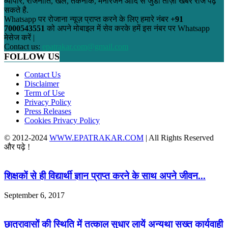
व्यापार, राजनीति, खेल, तकनीक, मनोरंजन आदि से जुडी ताज़ा खबरे रोज पढ़
सकते है.
Whatsapp पर रोजाना न्यूज़ प्राप्त करने के लिए हमारे नंबर
+91
7000543551
को अपने मोबाइल में सेव करके हमें इस नंबर पर Whatsapp
मेसेज करें |
Contact us:
epatrakar.com@gmail.com
FOLLOW US
Contact Us
Disclaimer
Term of Use
Privacy Policy
Press Releases
Cookies Privacy Policy
© 2012-2024
WWW.EPATRAKAR.COM
| All Rights Reserved
और पढ़े !
शिक्षकों से ही विद्यार्थी ज्ञान प्राप्त करने के साथ अपने जीवन...
September 6, 2017
छात्रावासों की स्थिति में तत्काल सुधार लायें अन्यथा सख्त कार्यवाही