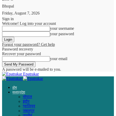
Bhopal
Friday, August 7, 2026
Sign in
Welcome! Log into your account
your username
your password
Forgot your password? Get help
Password recovery
Recover your password
your email
A password will be e-mailed to you.
Epatrakar
होम
मध्यप्रदेश
भोपाल
इंदौर
ग्वालियर
जबलपुर
उज्जैन