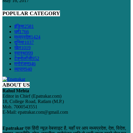
May 16, 2017
POPULAR CATEGORY
इंडिया
2581
धर्मं
1766
मध्यप्रदेश
1424
दुनिया
1037
खेल
1019
स्वास्थ
999
टेक्नोलॉजी
952
मनोरंजन
946
व्यापार
940
ABOUT US
Rahul Mehta
Editor in Chief (Epatrakar.com)
18, College Road, Ratlam (M.P.)
Mob. 7000543551
E-Mail: epatrakar.com@gmail.com
Epatrakar
एक हिंदी न्यूज़ वेबसाइट है, यहाँ पर आप मध्यप्रदेश, देश, विदेश,