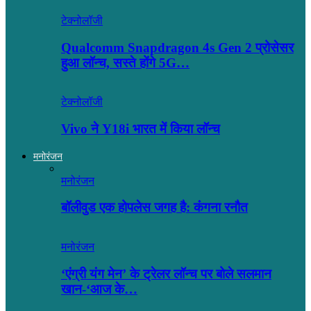
टेक्नोलॉजी
Qualcomm Snapdragon 4s Gen 2 प्रोसेसर
हुआ लॉन्च, सस्ते होंगे 5G…
टेक्नोलॉजी
Vivo ने Y18i भारत में किया लॉन्च
मनोरंजन
मनोरंजन
बॉलीवुड एक होपलेस जगह है: कंंगना रनौत
मनोरंजन
‘एंग्री यंग मेन’ के ट्रेलर लॉन्च पर बोले सलमान
खान-‘आज के…