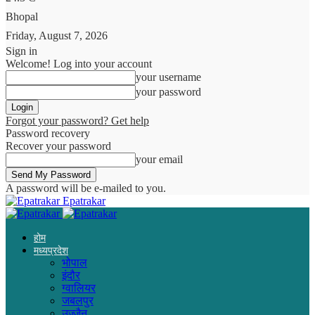
Bhopal
Friday, August 7, 2026
Sign in
Welcome! Log into your account
your username
your password
Forgot your password? Get help
Password recovery
Recover your password
your email
A password will be e-mailed to you.
Epatrakar
होम
मध्यप्रदेश
भोपाल
इंदौर
ग्वालियर
जबलपुर
उज्जैन