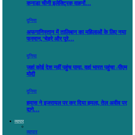
कनाडा चीनी इलेक्ट्रिक वाहनों…
दुनिया
अफगानिस्तान में तालिबान का महिलाओं के लिए नया
फरमान,’चेहरे और पूरे…
दुनिया
जहां कोई देश नहीं पहुंच पाया, वहां भारत पहुंचा -पीएम
मोदी
दुनिया
हमास ने इजरायल पर कर दिया हमला, तेल अवीव पर
दागे…
व्यापार
व्यापार