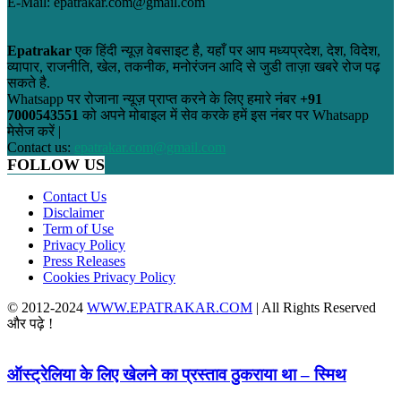
E-Mail: epatrakar.com@gmail.com
Epatrakar
एक हिंदी न्यूज़ वेबसाइट है, यहाँ पर आप मध्यप्रदेश, देश, विदेश,
व्यापार, राजनीति, खेल, तकनीक, मनोरंजन आदि से जुडी ताज़ा खबरे रोज पढ़
सकते है.
Whatsapp पर रोजाना न्यूज़ प्राप्त करने के लिए हमारे नंबर
+91
7000543551
को अपने मोबाइल में सेव करके हमें इस नंबर पर Whatsapp
मेसेज करें |
Contact us:
epatrakar.com@gmail.com
FOLLOW US
Contact Us
Disclaimer
Term of Use
Privacy Policy
Press Releases
Cookies Privacy Policy
© 2012-2024
WWW.EPATRAKAR.COM
| All Rights Reserved
और पढ़े !
ऑस्ट्रेलिया के लिए खेलने का प्रस्ताव ठुकराया था – स्मिथ