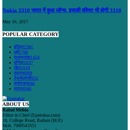
Nokia 3310 भारत में हुआ लॉन्च, इसकी कीमत भी होगी 3310
May 16, 2017
POPULAR CATEGORY
इंडिया
2581
धर्मं
1766
मध्यप्रदेश
1424
दुनिया
1037
खेल
1019
स्वास्थ
999
टेक्नोलॉजी
952
मनोरंजन
946
व्यापार
940
ABOUT US
Rahul Mehta
Editor in Chief (Epatrakar.com)
18, College Road, Ratlam (M.P.)
Mob. 7000543551