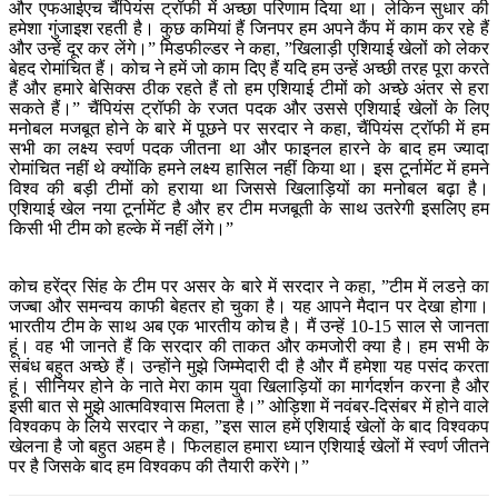
और एफआईएच चैंपियंस ट्रॉफी में अच्छा परिणाम दिया था। लेकिन सुधार की
हमेशा गुंजाइश रहती है। कुछ कमियां हैं जिनपर हम अपने कैंप में काम कर रहे हैं
और उन्हें दूर कर लेंगे।” मिडफील्डर ने कहा, ”खिलाड़ी एशियाई खेलों को लेकर
बेहद रोमांचित हैं। कोच ने हमें जो काम दिए हैं यदि हम उन्हें अच्छी तरह पूरा करते
हैं और हमारे बेसिक्स ठीक रहते हैं तो हम एशियाई टीमों को अच्छे अंतर से हरा
सकते हैं।” चैंपियंस ट्रॉफी के रजत पदक और उससे एशियाई खेलों के लिए
मनोबल मजबूत होने के बारे में पूछने पर सरदार ने कहा, चैंपियंस ट्रॉफी में हम
सभी का लक्ष्य स्वर्ण पदक जीतना था और फाइनल हारने के बाद हम ज्यादा
रोमांचित नहीं थे क्योंकि हमने लक्ष्य हासिल नहीं किया था। इस टूर्नामेंट में हमने
विश्व की बड़ी टीमों को हराया था जिससे खिलाड़ियों का मनोबल बढ़ा है।
एशियाई खेल नया टूर्नामेंट है और हर टीम मजबूती के साथ उतरेगी इसलिए हम
किसी भी टीम को हल्के में नहीं लेंगे।”
कोच हरेंद्र सिंह के टीम पर असर के बारे में सरदार ने कहा, ”टीम में लडऩे का
जज्बा और समन्वय काफी बेहतर हो चुका है। यह आपने मैदान पर देखा होगा।
भारतीय टीम के साथ अब एक भारतीय कोच है। मैं उन्हें 10-15 साल से जानता
हूं। वह भी जानते हैं कि सरदार की ताकत और कमजोरी क्या है। हम सभी के
संबंध बहुत अच्छे हैं। उन्होंने मुझे जिम्मेदारी दी है और मैं हमेशा यह पसंद करता
हूं। सीनियर होने के नाते मेरा काम युवा खिलाड़ियों का मार्गदर्शन करना है और
इसी बात से मुझे आत्मविश्वास मिलता है।” ओड़िशा में नवंबर-दिसंबर में होने वाले
विश्वकप के लिये सरदार ने कहा, ”इस साल हमें एशियाई खेलों के बाद विश्वकप
खेलना है जो बहुत अहम है। फिलहाल हमारा ध्यान एशियाई खेलों में स्वर्ण जीतने
पर है जिसके बाद हम विश्वकप की तैयारी करेंगे।”