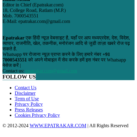
Editor in Chief (Epatrakar.com)
18, College Road, Ratlam (M.P.)
Mob. 7000543551
E-Mail: epatrakar.com@gmail.com
Epatrakar
एक हिंदी न्यूज़ वेबसाइट है, यहाँ पर आप मध्यप्रदेश, देश, विदेश,
व्यापार, राजनीति, खेल, तकनीक, मनोरंजन आदि से जुडी ताज़ा खबरे रोज पढ़
सकते है.
Whatsapp पर रोजाना न्यूज़ प्राप्त करने के लिए हमारे नंबर
+91
7000543551
को अपने मोबाइल में सेव करके हमें इस नंबर पर Whatsapp
मेसेज करें |
Contact us:
epatrakar.com@gmail.com
FOLLOW US
Contact Us
Disclaimer
Term of Use
Privacy Policy
Press Releases
Cookies Privacy Policy
© 2012-2024
WWW.EPATRAKAR.COM
| All Rights Reserved