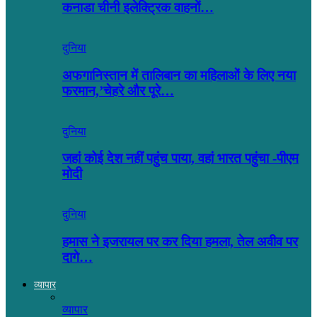
कनाडा चीनी इलेक्ट्रिक वाहनों…
दुनिया
अफगानिस्तान में तालिबान का महिलाओं के लिए नया
फरमान,’चेहरे और पूरे…
दुनिया
जहां कोई देश नहीं पहुंच पाया, वहां भारत पहुंचा -पीएम
मोदी
दुनिया
हमास ने इजरायल पर कर दिया हमला, तेल अवीव पर
दागे…
व्यापार
व्यापार