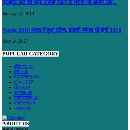
प्राइवेट पार्ट की साफ़ सफाई रखने के तरीके जो आपके लिए...
January 12, 2019
Nokia 3310 भारत में हुआ लॉन्च, इसकी कीमत भी होगी 3310
May 16, 2017
POPULAR CATEGORY
इंडिया
2581
धर्मं
1766
मध्यप्रदेश
1424
दुनिया
1037
खेल
1019
स्वास्थ
999
टेक्नोलॉजी
952
मनोरंजन
946
व्यापार
940
ABOUT US
Rahul Mehta