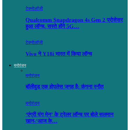
टेक्नोलॉजी
Qualcomm Snapdragon 4s Gen 2 प्रोसेसर
हुआ लॉन्च, सस्ते होंगे 5G…
टेक्नोलॉजी
Vivo ने Y18i भारत में किया लॉन्च
मनोरंजन
मनोरंजन
बॉलीवुड एक होपलेस जगह है: कंंगना रनौत
मनोरंजन
‘एंग्री यंग मेन’ के ट्रेलर लॉन्च पर बोले सलमान
खान-‘आज के…