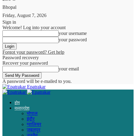
Bhopal
Friday, August 7, 2026
Sign in
Welcome! Log into your account
your username
your password
Forgot your password? Get help
Password recovery
Recover your password
your email
A password will be e-mailed to you.
Epatrakar
होम
मध्यप्रदेश
भोपाल
इंदौर
ग्वालियर
जबलपुर
उज्जैन