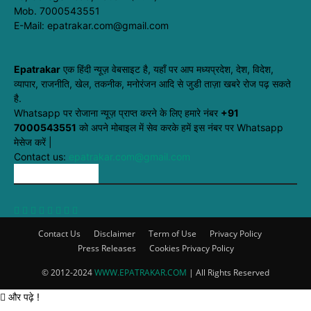
Mob. 7000543551
E-Mail: epatrakar.com@gmail.com
Epatrakar
एक हिंदी न्यूज़ वेबसाइट है, यहाँ पर आप मध्यप्रदेश, देश, विदेश,
व्यापार, राजनीति, खेल, तकनीक, मनोरंजन आदि से जुडी ताज़ा खबरे रोज पढ़ सकते
है.
Whatsapp पर रोजाना न्यूज़ प्राप्त करने के लिए हमारे नंबर
+91
7000543551
को अपने मोबाइल में सेव करके हमें इस नंबर पर Whatsapp
मेसेज करें |
Contact us:
epatrakar.com@gmail.com
FOLLOW US
Contact Us
Disclaimer
Term of Use
Privacy Policy
Press Releases
Cookies Privacy Policy
© 2012-2024
WWW.EPATRAKAR.COM
| All Rights Reserved
और पढ़े !