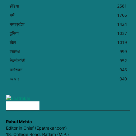
इंडिया
2581
धर्मं
1766
मध्यप्रदेश
1424
दुनिया
1037
खेल
1019
स्वास्थ
999
टेक्नोलॉजी
952
मनोरंजन
946
व्यापार
940
ABOUT US
Rahul Mehta
Editor in Chief (Epatrakar.com)
18, College Road, Ratlam (M.P.)