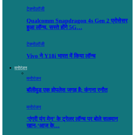
टेक्नोलॉजी
Qualcomm Snapdragon 4s Gen 2 प्रोसेसर
हुआ लॉन्च, सस्ते होंगे 5G…
टेक्नोलॉजी
Vivo ने Y18i भारत में किया लॉन्च
मनोरंजन
मनोरंजन
बॉलीवुड एक होपलेस जगह है: कंंगना रनौत
मनोरंजन
‘एंग्री यंग मेन’ के ट्रेलर लॉन्च पर बोले सलमान
खान-‘आज के…