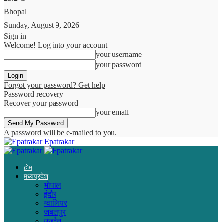
Bhopal
Sunday, August 9, 2026
Sign in
Welcome! Log into your account
your username
your password
Forgot your password? Get help
Password recovery
Recover your password
your email
A password will be e-mailed to you.
Epatrakar
होम
मध्यप्रदेश
भोपाल
इंदौर
ग्वालियर
जबलपुर
उज्जैन