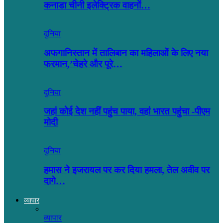
कनाडा चीनी इलेक्ट्रिक वाहनों…
दुनिया
अफगानिस्तान में तालिबान का महिलाओं के लिए नया
फरमान,’चेहरे और पूरे…
दुनिया
जहां कोई देश नहीं पहुंच पाया, वहां भारत पहुंचा -पीएम
मोदी
दुनिया
हमास ने इजरायल पर कर दिया हमला, तेल अवीव पर
दागे…
व्यापार
व्यापार