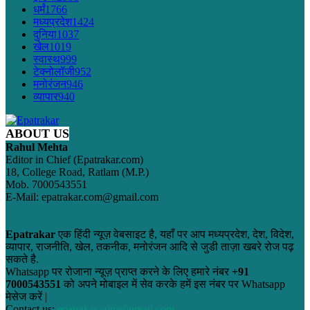
धर्मं
1766
मध्यप्रदेश
1424
दुनिया
1037
खेल
1019
स्वास्थ
999
टेक्नोलॉजी
952
मनोरंजन
946
व्यापार
940
ABOUT US
Rahul Mehta
Editor in Chief (Epatrakar.com)
18, College Road, Ratlam (M.P.)
Mob. 7000543551
E-Mail: epatrakar.com@gmail.com
Epatrakar
एक हिंदी न्यूज़ वेबसाइट है, यहाँ पर आप मध्यप्रदेश, देश, विदेश,
व्यापार, राजनीति, खेल, तकनीक, मनोरंजन आदि से जुडी ताज़ा खबरे रोज पढ़
सकते है.
Whatsapp पर रोजाना न्यूज़ प्राप्त करने के लिए हमारे नंबर
+91
7000543551
को अपने मोबाइल में सेव करके हमें इस नंबर पर Whatsapp
मेसेज करें |
Contact us:
epatrakar.com@gmail.com