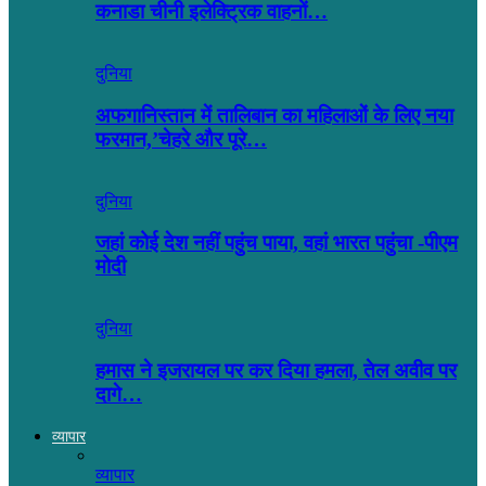
कनाडा चीनी इलेक्ट्रिक वाहनों…
दुनिया
अफगानिस्तान में तालिबान का महिलाओं के लिए नया
फरमान,’चेहरे और पूरे…
दुनिया
जहां कोई देश नहीं पहुंच पाया, वहां भारत पहुंचा -पीएम
मोदी
दुनिया
हमास ने इजरायल पर कर दिया हमला, तेल अवीव पर
दागे…
व्यापार
व्यापार