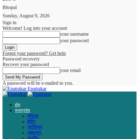
Bhopal
Sunday, August 9, 2026
Sign in
Welcome! Log into your account
your username
your password
Forgot your password? Get help
Password recovery
Recover your password
your email
A password will be e-mailed to you.
Epatrakar
होम
मध्यप्रदेश
भोपाल
इंदौर
ग्वालियर
जबलपुर
उज्जैन