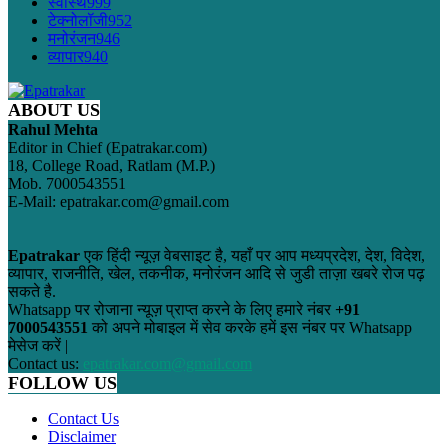
स्वास्थ
999
टेक्नोलॉजी
952
मनोरंजन
946
व्यापार
940
ABOUT US
Rahul Mehta
Editor in Chief (Epatrakar.com)
18, College Road, Ratlam (M.P.)
Mob. 7000543551
E-Mail: epatrakar.com@gmail.com
Epatrakar
एक हिंदी न्यूज़ वेबसाइट है, यहाँ पर आप मध्यप्रदेश, देश, विदेश,
व्यापार, राजनीति, खेल, तकनीक, मनोरंजन आदि से जुडी ताज़ा खबरे रोज पढ़
सकते है.
Whatsapp पर रोजाना न्यूज़ प्राप्त करने के लिए हमारे नंबर
+91
7000543551
को अपने मोबाइल में सेव करके हमें इस नंबर पर Whatsapp
मेसेज करें |
Contact us:
epatrakar.com@gmail.com
FOLLOW US
Contact Us
Disclaimer