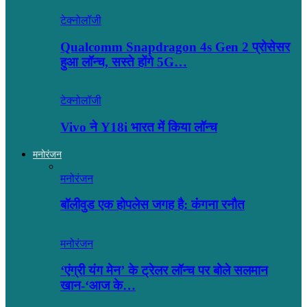
टेक्नोलॉजी
Qualcomm Snapdragon 4s Gen 2 प्रोसेसर
हुआ लॉन्च, सस्ते होंगे 5G…
टेक्नोलॉजी
Vivo ने Y18i भारत में किया लॉन्च
मनोरंजन
मनोरंजन
बॉलीवुड एक होपलेस जगह है: कंंगना रनौत
मनोरंजन
‘एंग्री यंग मेन’ के ट्रेलर लॉन्च पर बोले सलमान
खान-‘आज के…