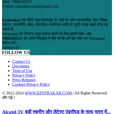
Mob. 7000543551
E-Mail: epatrakar.com@gmail.com
Epatrakar
एक हिंदी न्यूज़ वेबसाइट है, यहाँ पर आप मध्यप्रदेश, देश, विदेश,
व्यापार, राजनीति, खेल, तकनीक, मनोरंजन आदि से जुडी ताज़ा खबरे रोज पढ़
सकते है.
Whatsapp पर रोजाना न्यूज़ प्राप्त करने के लिए हमारे नंबर
+91
7000543551
को अपने मोबाइल में सेव करके हमें इस नंबर पर Whatsapp
मेसेज करें |
Contact us:
epatrakar.com@gmail.com
FOLLOW US
Contact Us
Disclaimer
Term of Use
Privacy Policy
Press Releases
Cookies Privacy Policy
© 2012-2024
WWW.EPATRAKAR.COM
| All Rights Reserved
और पढ़े !
Alcatel 3V बड़ी स्क्रीन और लेटेस्ट एंड्रॉयड के साथ भारत में...