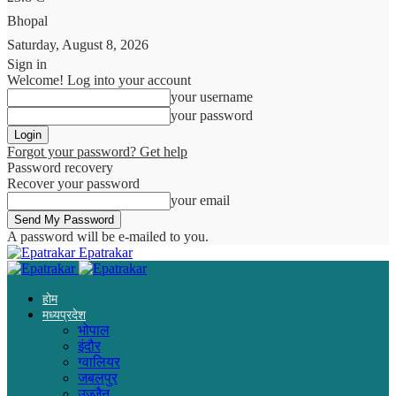
Bhopal
Saturday, August 8, 2026
Sign in
Welcome! Log into your account
your username
your password
Forgot your password? Get help
Password recovery
Recover your password
your email
A password will be e-mailed to you.
Epatrakar
होम
मध्यप्रदेश
भोपाल
इंदौर
ग्वालियर
जबलपुर
उज्जैन