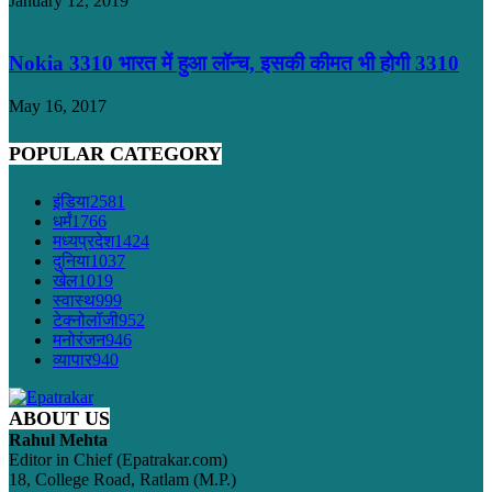
January 12, 2019
Nokia 3310 भारत में हुआ लॉन्च, इसकी कीमत भी होगी 3310
May 16, 2017
POPULAR CATEGORY
इंडिया
2581
धर्मं
1766
मध्यप्रदेश
1424
दुनिया
1037
खेल
1019
स्वास्थ
999
टेक्नोलॉजी
952
मनोरंजन
946
व्यापार
940
ABOUT US
Rahul Mehta
Editor in Chief (Epatrakar.com)
18, College Road, Ratlam (M.P.)