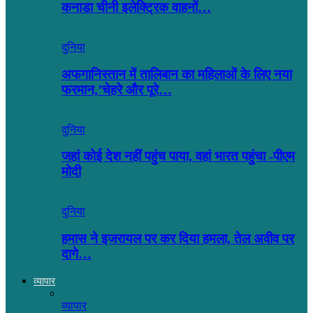
कनाडा चीनी इलेक्ट्रिक वाहनों…
दुनिया
अफगानिस्तान में तालिबान का महिलाओं के लिए नया
फरमान,’चेहरे और पूरे…
दुनिया
जहां कोई देश नहीं पहुंच पाया, वहां भारत पहुंचा -पीएम
मोदी
दुनिया
हमास ने इजरायल पर कर दिया हमला, तेल अवीव पर
दागे…
व्यापार
व्यापार