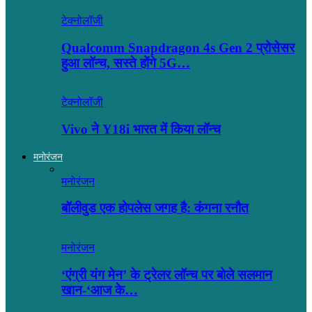
टेक्नोलॉजी
Qualcomm Snapdragon 4s Gen 2 प्रोसेसर
हुआ लॉन्च, सस्ते होंगे 5G…
टेक्नोलॉजी
Vivo ने Y18i भारत में किया लॉन्च
मनोरंजन
मनोरंजन
बॉलीवुड एक होपलेस जगह है: कंंगना रनौत
मनोरंजन
‘एंग्री यंग मेन’ के ट्रेलर लॉन्च पर बोले सलमान
खान-‘आज के…