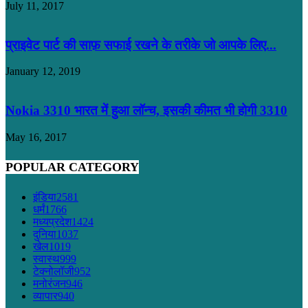
July 11, 2017
प्राइवेट पार्ट की साफ़ सफाई रखने के तरीके जो आपके लिए...
January 12, 2019
Nokia 3310 भारत में हुआ लॉन्च, इसकी कीमत भी होगी 3310
May 16, 2017
POPULAR CATEGORY
इंडिया
2581
धर्मं
1766
मध्यप्रदेश
1424
दुनिया
1037
खेल
1019
स्वास्थ
999
टेक्नोलॉजी
952
मनोरंजन
946
व्यापार
940