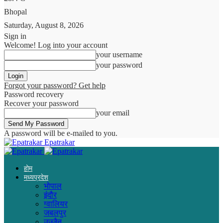
Bhopal
Saturday, August 8, 2026
Sign in
Welcome! Log into your account
your username
your password
Forgot your password? Get help
Password recovery
Recover your password
your email
A password will be e-mailed to you.
Epatrakar
होम
मध्यप्रदेश
भोपाल
इंदौर
ग्वालियर
जबलपुर
उज्जैन