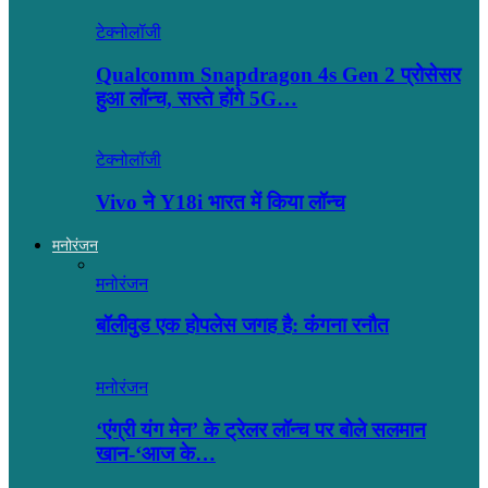
टेक्नोलॉजी
Qualcomm Snapdragon 4s Gen 2 प्रोसेसर
हुआ लॉन्च, सस्ते होंगे 5G…
टेक्नोलॉजी
Vivo ने Y18i भारत में किया लॉन्च
मनोरंजन
मनोरंजन
बॉलीवुड एक होपलेस जगह है: कंंगना रनौत
मनोरंजन
‘एंग्री यंग मेन’ के ट्रेलर लॉन्च पर बोले सलमान
खान-‘आज के…