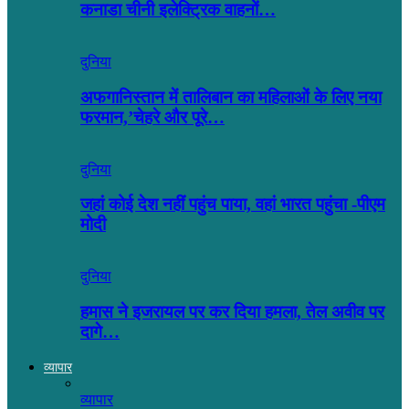
कनाडा चीनी इलेक्ट्रिक वाहनों…
दुनिया
अफगानिस्तान में तालिबान का महिलाओं के लिए नया
फरमान,’चेहरे और पूरे…
दुनिया
जहां कोई देश नहीं पहुंच पाया, वहां भारत पहुंचा -पीएम
मोदी
दुनिया
हमास ने इजरायल पर कर दिया हमला, तेल अवीव पर
दागे…
व्यापार
व्यापार