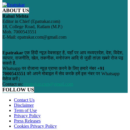
ABOUT US
Rahul Mehta
Editor in Chief (Epatrakar.com)
18, College Road, Ratlam (M.P.)
Mob. 7000543551
E-Mail: epatrakar.com@gmail.com
Epatrakar
एक हिंदी न्यूज़ वेबसाइट है, यहाँ पर आप मध्यप्रदेश, देश, विदेश,
व्यापार, राजनीति, खेल, तकनीक, मनोरंजन आदि से जुडी ताज़ा खबरे रोज पढ़
सकते है.
Whatsapp पर रोजाना न्यूज़ प्राप्त करने के लिए हमारे नंबर
+91
7000543551
को अपने मोबाइल में सेव करके हमें इस नंबर पर Whatsapp
मेसेज करें |
Contact us:
epatrakar.com@gmail.com
FOLLOW US
Contact Us
Disclaimer
Term of Use
Privacy Policy
Press Releases
Cookies Privacy Policy