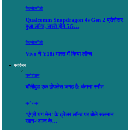
टेक्नोलॉजी
Qualcomm Snapdragon 4s Gen 2 प्रोसेसर
हुआ लॉन्च, सस्ते होंगे 5G…
टेक्नोलॉजी
Vivo ने Y18i भारत में किया लॉन्च
मनोरंजन
मनोरंजन
बॉलीवुड एक होपलेस जगह है: कंंगना रनौत
मनोरंजन
‘एंग्री यंग मेन’ के ट्रेलर लॉन्च पर बोले सलमान
खान-‘आज के…