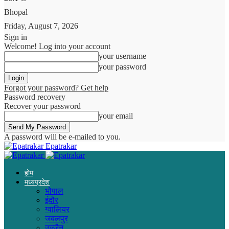
Bhopal
Friday, August 7, 2026
Sign in
Welcome! Log into your account
your username
your password
Forgot your password? Get help
Password recovery
Recover your password
your email
A password will be e-mailed to you.
Epatrakar
होम
मध्यप्रदेश
भोपाल
इंदौर
ग्वालियर
जबलपुर
उज्जैन