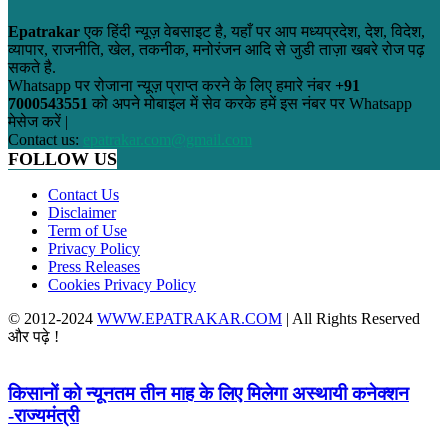
Epatrakar
एक हिंदी न्यूज़ वेबसाइट है, यहाँ पर आप मध्यप्रदेश, देश, विदेश,
व्यापार, राजनीति, खेल, तकनीक, मनोरंजन आदि से जुडी ताज़ा खबरे रोज पढ़
सकते है.
Whatsapp पर रोजाना न्यूज़ प्राप्त करने के लिए हमारे नंबर
+91
7000543551
को अपने मोबाइल में सेव करके हमें इस नंबर पर Whatsapp
मेसेज करें |
Contact us:
epatrakar.com@gmail.com
FOLLOW US
Contact Us
Disclaimer
Term of Use
Privacy Policy
Press Releases
Cookies Privacy Policy
© 2012-2024
WWW.EPATRAKAR.COM
| All Rights Reserved
और पढ़े !
किसानों को न्यूनतम तीन माह के लिए मिलेगा अस्थायी कनेक्शन
-राज्यमंत्री