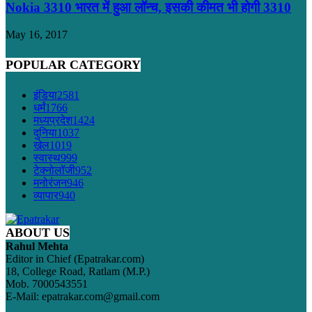
Nokia 3310 भारत में हुआ लॉन्च, इसकी कीमत भी होगी 3310
May 16, 2017
POPULAR CATEGORY
इंडिया
2581
धर्मं
1766
मध्यप्रदेश
1424
दुनिया
1037
खेल
1019
स्वास्थ
999
टेक्नोलॉजी
952
मनोरंजन
946
व्यापार
940
ABOUT US
Rahul Mehta
Editor in Chief (Epatrakar.com)
18, College Road, Ratlam (M.P.)
Mob. 7000543551
E-Mail: epatrakar.com@gmail.com