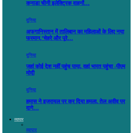
कनाडा चीनी इलेक्ट्रिक वाहनों…
दुनिया
अफगानिस्तान में तालिबान का महिलाओं के लिए नया
फरमान,’चेहरे और पूरे…
दुनिया
जहां कोई देश नहीं पहुंच पाया, वहां भारत पहुंचा -पीएम
मोदी
दुनिया
हमास ने इजरायल पर कर दिया हमला, तेल अवीव पर
दागे…
व्यापार
व्यापार