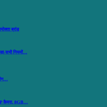
क्ता ब्रांड
 कहा-सभी नियमों…
शिंग…
MP कैमरा, 8GB…