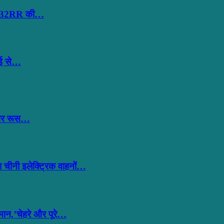
 और 32RR की…
ंबई से…
बगैर रूस…
 चीनी इलेक्ट्रिक वाहनों…
मान,’चेहरे और पूरे…