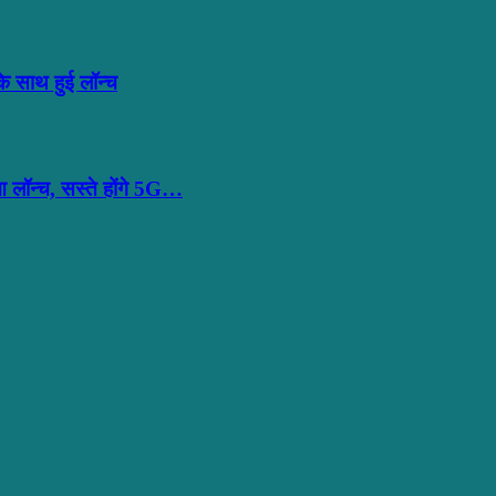
साथ हुई लॉन्च
ॉन्च, सस्ते होंगे 5G…