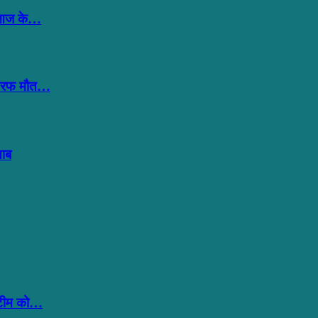
न-‘आज के…
ी तरफ मौत…
ताब
,’टीम को…