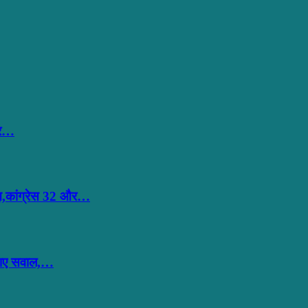
हार…
ान,कांग्रेस 32 और…
ठाए सवाल,…