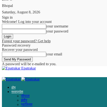
Bhopal
Saturday, August 8, 2026
Sign in
Welcome! Log into your account
your username
your password
Forgot your password? Get help
Password recovery
Recover your password
your email
A password will be e-mailed to you.
Epatrakar
होम
मध्यप्रदेश
भोपाल
इंदौर
ग्वालियर