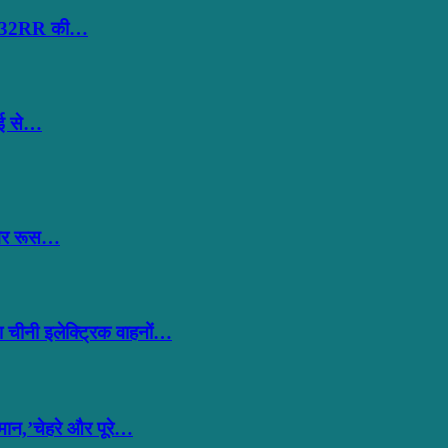
 और 32RR की…
ंबई से…
बगैर रूस…
 चीनी इलेक्ट्रिक वाहनों…
मान,’चेहरे और पूरे…