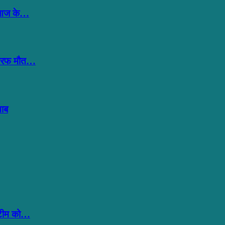
न-‘आज के…
ी तरफ मौत…
ताब
,’टीम को…