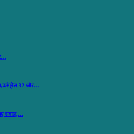
हार…
ान,कांग्रेस 32 और…
ठाए सवाल,…