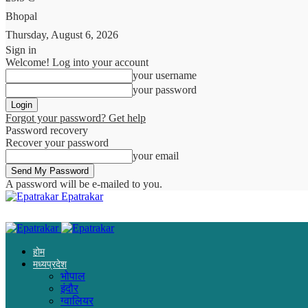
Bhopal
Thursday, August 6, 2026
Sign in
Welcome! Log into your account
your username
your password
Forgot your password? Get help
Password recovery
Recover your password
your email
A password will be e-mailed to you.
Epatrakar
होम
मध्यप्रदेश
भोपाल
इंदौर
ग्वालियर