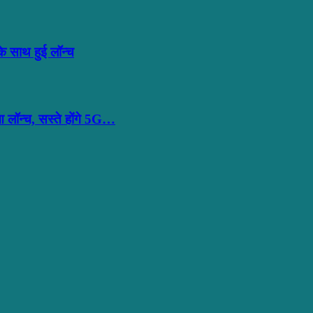
साथ हुई लॉन्च
ॉन्च, सस्ते होंगे 5G…