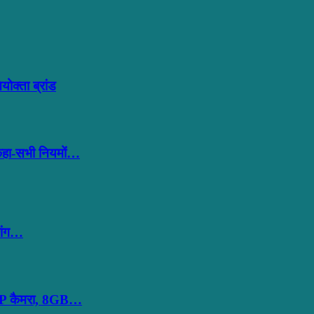
क्ता ब्रांड
 कहा-सभी नियमों…
शिंग…
MP कैमरा, 8GB…