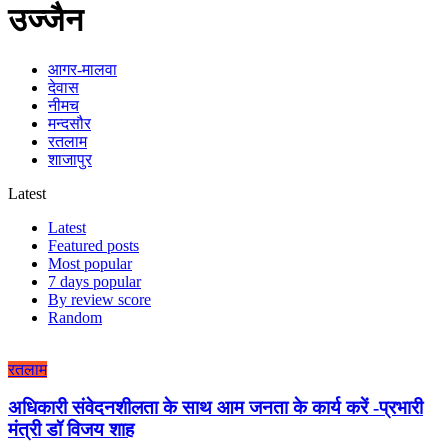
उज्जैन
आगर-मालवा
देवास
नीमच
मन्दसौर
रतलाम
शाजापुर
Latest
Latest
Featured posts
Most popular
7 days popular
By review score
Random
रतलाम
अधिकारी संवेदनशीलता के साथ आम जनता के कार्य करें -प्रभारी
मंत्री डॉ विजय शाह