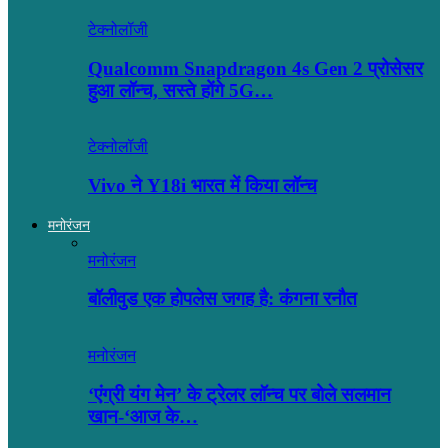
टेक्नोलॉजी
Qualcomm Snapdragon 4s Gen 2 प्रोसेसर
हुआ लॉन्च, सस्ते होंगे 5G…
टेक्नोलॉजी
Vivo ने Y18i भारत में किया लॉन्च
मनोरंजन
मनोरंजन
बॉलीवुड एक होपलेस जगह है: कंंगना रनौत
मनोरंजन
‘एंग्री यंग मेन’ के ट्रेलर लॉन्च पर बोले सलमान
खान-‘आज के…