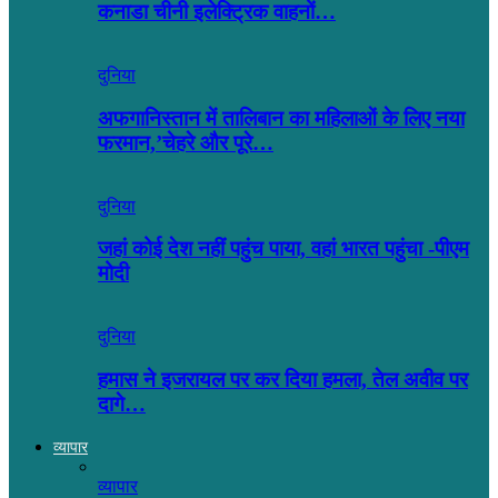
कनाडा चीनी इलेक्ट्रिक वाहनों…
दुनिया
अफगानिस्तान में तालिबान का महिलाओं के लिए नया
फरमान,’चेहरे और पूरे…
दुनिया
जहां कोई देश नहीं पहुंच पाया, वहां भारत पहुंचा -पीएम
मोदी
दुनिया
हमास ने इजरायल पर कर दिया हमला, तेल अवीव पर
दागे…
व्यापार
व्यापार