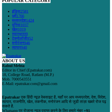
POPULAR CATEGORY
इंडिया
2581
धर्मं
1766
मध्यप्रदेश
1424
दुनिया
1037
खेल
1019
स्वास्थ
999
टेक्नोलॉजी
952
मनोरंजन
946
व्यापार
940
ABOUT US
Rahul Mehta
Editor in Chief (Epatrakar.com)
18, College Road, Ratlam (M.P.)
Mob. 7000543551
E-Mail: epatrakar.com@gmail.com
Epatrakar
एक हिंदी न्यूज़ वेबसाइट है, यहाँ पर आप मध्यप्रदेश, देश, विदेश,
व्यापार, राजनीति, खेल, तकनीक, मनोरंजन आदि से जुडी ताज़ा खबरे रोज पढ़
सकते है.
Whatsapp पर रोजाना न्यूज़ प्राप्त करने के लिए हमारे नंबर
+91