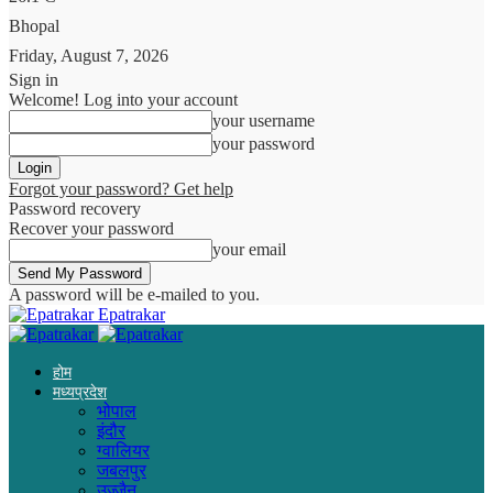
Bhopal
Friday, August 7, 2026
Sign in
Welcome! Log into your account
your username
your password
Forgot your password? Get help
Password recovery
Recover your password
your email
A password will be e-mailed to you.
Epatrakar
होम
मध्यप्रदेश
भोपाल
इंदौर
ग्वालियर
जबलपुर
उज्जैन